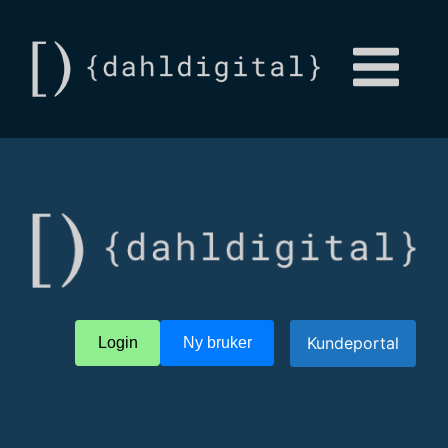
Kundeportal
Login
Ny bruker