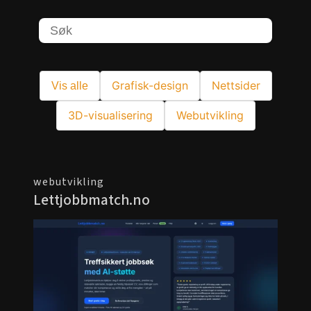
Grafisk-design
Nettsider
Vis alle
3D-visualisering
Webutvikling
webutvikling
Lettjobbmatch.no