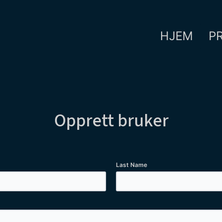
HJEM
P
Opprett bruker
Last Name