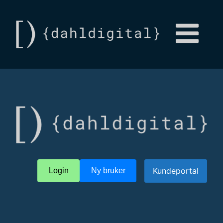
Kundeportal
Login
Ny bruker