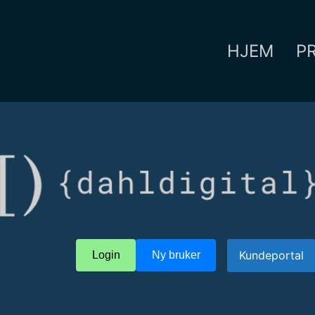
HJEM
P
Kundeportal
Login
Ny bruker